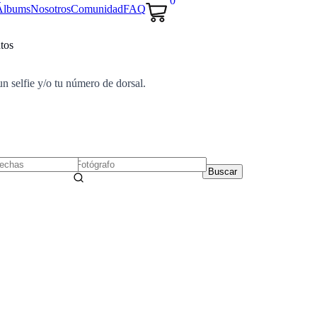
0
Álbums
Nosotros
Comunidad
FAQ
tos
un selfie y/o tu número de dorsal.
Buscar