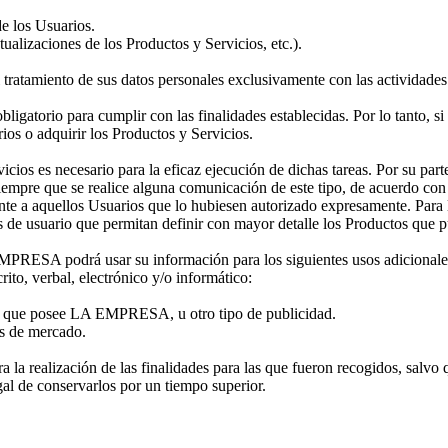
de los Usuarios.
ctualizaciones de los Productos y Servicios, etc.).
ratamiento de sus datos personales exclusivamente con las actividades 
gatorio para cumplir con las finalidades establecidas. Por lo tanto, si n
rios o adquirir los Productos y Servicios.
cios es necesario para la eficaz ejecución de dichas tareas. Por su parte,
Siempre que se realice alguna comunicación de este tipo, de acuerdo con 
ente a aquellos Usuarios que lo hubiesen autorizado expresamente. Para 
 de usuario que permitan definir con mayor detalle los Productos que pu
 EMPRESA podrá usar su información para los siguientes usos adicio
ito, verbal, electrónico y/o informático:
ión que posee LA EMPRESA, u otro tipo de publicidad.
es de mercado.
ra la realización de las finalidades para las que fueron recogidos, salv
gal de conservarlos por un tiempo superior.