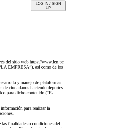
LOG IN / SIGN
UP
vés del sitio web https://www.len.pe
, “LA EMPRESA”), así como de los
esarrollo y manejo de plataformas
icas de ciudadanos haciendo deportes
nico para dicho contenido (“E-
información para realizar la
aciones.
las finalidades o condiciones del