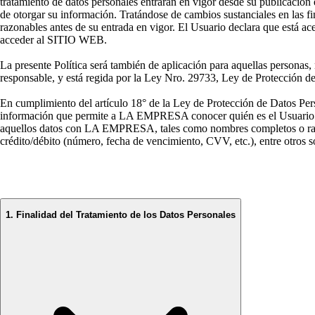
tratamiento de datos personales entrarán en vigor desde su publicación
de otorgar su información. Tratándose de cambios sustanciales en las
razonables antes de su entrada en vigor. El Usuario declara que está ac
acceder al SITIO WEB.
La presente Política será también de aplicación para aquellas personas,
responsable, y está regida por la Ley Nro. 29733, Ley de Protección d
En cumplimiento del artículo 18° de la Ley de Protección de Datos Pe
información que permite a LA EMPRESA conocer quién es el Usuario y qu
aquellos datos con LA EMPRESA, tales como nombres completos o razón
crédito/débito (número, fecha de vencimiento, CVV, etc.), entre otros
1. Finalidad del Tratamiento de los Datos Personales