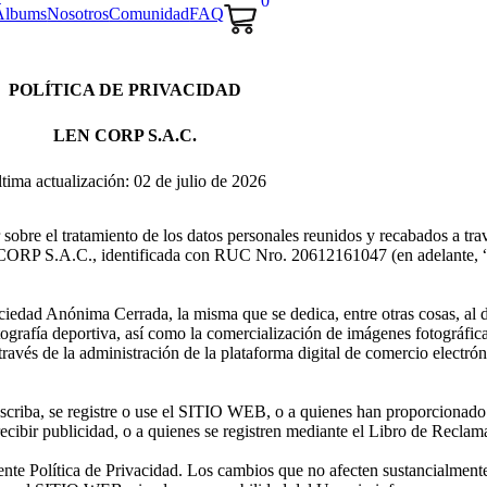
0
Álbums
Nosotros
Comunidad
FAQ
POLÍTICA DE PRIVACIDAD
LEN CORP S.A.C.
tima actualización: 02 de julio de 2026
 sobre el tratamiento de los datos personales reunidos y recabados a tra
N CORP S.A.C., identificada con RUC Nro. 20612161047 (en adelante
edad Anónima Cerrada, la misma que se dedica, entre otras cosas, al d
 fotografía deportiva, así como la comercialización de imágenes fotográf
través de la administración de la plataforma digital de comercio electró
scriba, se registre o use el SITIO WEB, o a quienes han proporcionado 
recibir publicidad, o a quienes se registren mediante el Libro de Reclam
te Política de Privacidad. Los cambios que no afecten sustancialmente 