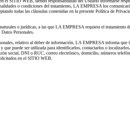
 en el SITIO WEB, siendo responsabilidad del Usuario informarse respec
 finalidades o condiciones del tratamiento, LA EMPRESA los comunicará
eptando todas las cláusulas contenidas en la presente Política de Priva
 naturales o jurídicas, a las que LA EMPRESA requiera el tratamiento de
e Datos Personales.
rsonales, relativo al deber de información, LA EMPRESA informa que l
e puede ser utilizada para identificarlos, contactarlos o localizarlo
 social, DNI o RUC, correo electrónico, domicilio, números telefónic
 solicitados en el SITIO WEB.